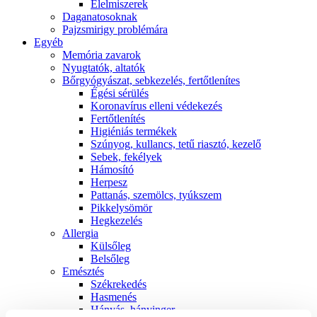
É́lelmiszerek
Daganatosoknak
Pajzsmirigy problémára
Egyéb
Memória zavarok
Nyugtatók, altatók
Bőrgyógyászat, sebkezelés, fertőtlenítes
É́gési sérülés
Koronavírus elleni védekezés
Fertőtlenítés
Higiéniás termékek
Szúnyog, kullancs, tetű riasztó, kezelő
Sebek, fekélyek
Hámosító
Herpesz
Pattanás, szemölcs, tyúkszem
Pikkelysömör
Hegkezelés
Allergia
Külsőleg
Belsőleg
Emésztés
Székrekedés
Hasmenés
Hányás, hányinger