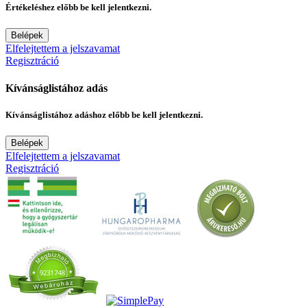
Értékeléshez előbb be kell jelentkezni.
Belépek
Elfelejtettem a jelszavamat
Regisztráció
Kívánságlistához adás
Kívánságlistához adáshoz előbb be kell jelentkezni.
Belépek
Elfelejtettem a jelszavamat
Regisztráció