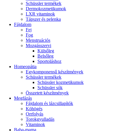
Schüssler termékek
Dermokozmetikumok
LXR vitaminok
Tápszer és pelenka
Fájdalom
Fej
Fog
Menstruációs
Mozgásszervi
Külsőleg
Belsőleg
Sportoláshoz
Homeopátia
Egykomponensű készítmények
Schüssler termékek
Schüssler kozmetikumok
Schüssler sók
Összetett készítmények
Megfázás
Fájdalom és lázcsillapítók
Köhögés
Orrfolyás
Torokgyulladás
Vitaminok
Baba-mama