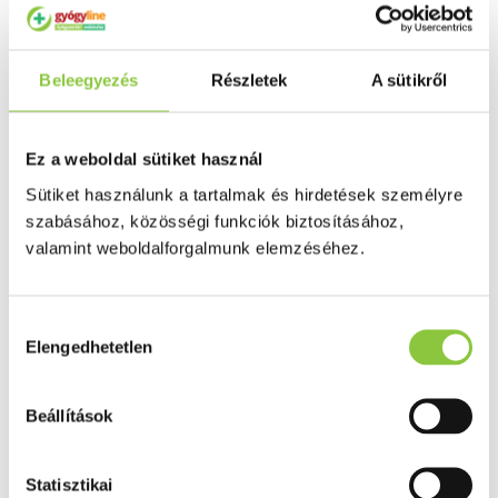
Puffadás, görcs
Probiotikum
Gyomorégés, savtúltenges
Máj és epe betegség
Beleegyezés
Részletek
A sütikről
Emésztést elősegítő
Érzékszervek
Szem
Orr
Ez a weboldal sütiket használ
Fül
Húgyutak
Sütiket használunk a tartalmak és hirdetések személyre
Női problémák
szabásához, közösségi funkciók biztosításához,
Betétek, tamponok
valamint weboldalforgalmunk elemzéséhez.
Klimax
Terhességi tesztek
Fogamzásgátlás, síkosítók, potencia
Fertőzések, hüvelyflóra helyreállítás
Hozzájárulás
Inkontinencia
Elengedhetetlen
Férfi problémák
kiválasztása
Prosztata
Potencia
Szív és érrrendszer
Beállítások
Aranyér
Visszér
Koleszterinszint csökkentők, omega 3
Statisztikai
Vérnyomás és szív gyógyszerei