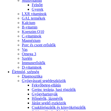
Multivitamin
Felnőtt
Gyerek
LXR vitaminok
GAL termékek
Kalcium
B-vitamin
Koenzim Q10
C-vitaminok
Magnézium
Porc és csont erősítők
Vas
Omega 3
Szelén
Immunerősítők
D-vitaminok
Életmód, szépség
Diagnosztika
Gyógyászati segédeszközök
Fekvőbeteg-ellátás
Gerinc terápia, hasi rögzítők
Gyógyharisnyák
Hőmérők, lázmérők
Járást segítő eszközök
Csuklórögzítők és könyökrögzítők