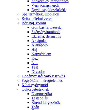
Sebkezelés, fertőtlenítés
Vérnyomásmérők
Egyéb segédeszközök
Spa termékek, illóolajok
Reformélelmiszerek
Bőr, haj, köröm
Gombás fertőzések
Szépségvitaminok
Ekcéma, dermatitis
Arcápolás
Ajakápoló
Haj
Napvédelem
Kéz
Láb
Test
Dezodor
Dohányzásról való leszokás
Fogyókúra, méregtelenítés
Kínai gyógymód
Cukorbetegeknek
Diagnosztika
Testápolás
É́trend kiegészítők
Teák