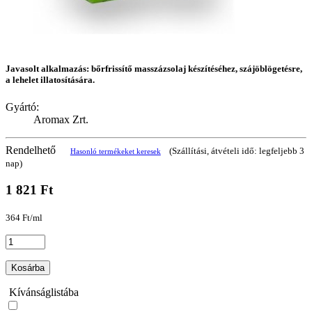
Javasolt alkalmazás: bőrfrissítő masszázsolaj készítéséhez, szájöblögetésre,
a lehelet illatosítására.
Gyártó:
Aromax Zrt.
Rendelhető
(Szállítási, átvételi idő: legfeljebb 3
Hasonló termékeket keresek
nap)
1 821 Ft
364 Ft/ml
Kosárba
Kívánságlistába