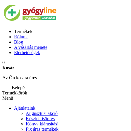
Termékek
Rólunk
Blog
A vásárlás menete
Elérhetőségek
0
Kosár
Az Ön kosara üres.
Belépés
Termékkörök
Menü
Ajánlataink
Augusztusi akció
Készletkisöprés
Könyv kiárusítás!
Fix áras termékek