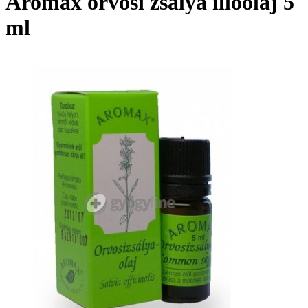
Aromax orvosi zsálya illóolaj 5
ml