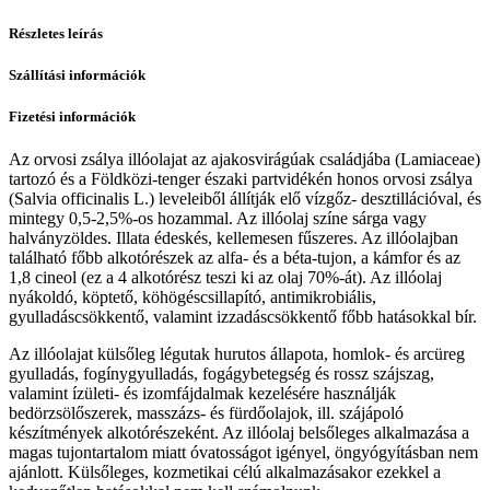
Részletes leírás
Szállítási információk
Fizetési információk
Az orvosi zsálya illóolajat az ajakosvirágúak családjába (Lamiaceae)
tartozó és a Földközi-tenger északi partvidékén honos orvosi zsálya
(Salvia officinalis L.) leveleiből állítják elő vízgőz- desztillációval, és
mintegy 0,5-2,5%-os hozammal. Az illóolaj színe sárga vagy
halványzöldes. Illata édeskés, kellemesen fűszeres. Az illóolajban
található főbb alkotórészek az alfa- és a béta-tujon, a kámfor és az
1,8 cineol (ez a 4 alkotórész teszi ki az olaj 70%-át). Az illóolaj
nyákoldó, köptető, köhögéscsillapító, antimikrobiális,
gyulladáscsökkentő, valamint izzadáscsökkentő főbb hatásokkal bír.
Az illóolajat külsőleg légutak hurutos állapota, homlok- és arcüreg
gyulladás, fogínygyulladás, fogágybetegség és rossz szájszag,
valamint ízületi- és izomfájdalmak kezelésére használják
bedörzsölőszerek, masszázs- és fürdőolajok, ill. szájápoló
készítmények alkotórészeként. Az illóolaj belsőleges alkalmazása a
magas tujontartalom miatt óvatosságot igényel, öngyógyításban nem
ajánlott. Külsőleges, kozmetikai célú alkalmazásakor ezekkel a