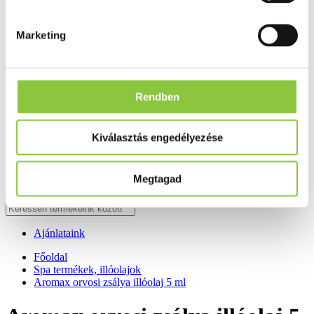
Fog és szájápolás
Í́nygyulladás
Fogkrém
Marketing
Szájvíz
Fogkefe
Fogselyem
Műfogsor ápolás
Fogfehérítés
Rendben
Fogköztisztító
Teák
É́lvezeti
Kiválasztás engedélyezése
Gyógyteák
Könyvek
Egészség ajándékba
Megtagad
Tápszer
Ajánlataink
Főoldal
Spa termékek, illóolajok
Aromax orvosi zsálya illóolaj 5 ml