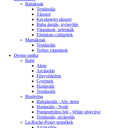
Babáknak
Testápolás
Tápszer
Kecsketejes tápszer
Baba ápolás, gyógyítás
Vitaminok, pelenkák
Fájdalom csillapítók
Mamáknak
Testápolás
Terhes vitaminok
Dermo patika
Babé
Akne
Arcápolás
Fényvédelem
Gyermek
Hajápolás
Testápolás
Bioderma
Babaápolás - Abc derm
Hajápolás - Nodé
Pigmentfoltos bőr - White objective
Testápolás, arcápolás
La-Roche-Posay termékek
Arctisztítás