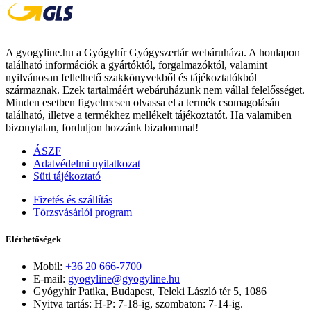
A gyogyline.hu a Gyógyhír Gyógyszertár webáruháza. A honlapon
található információk a gyártóktól, forgalmazóktól, valamint
nyilvánosan fellelhető szakkönyvekből és tájékoztatókból
származnak. Ezek tartalmáért webáruházunk nem vállal felelősséget.
Minden esetben figyelmesen olvassa el a termék csomagolásán
található, illetve a termékhez mellékelt tájékoztatót. Ha valamiben
bizonytalan, forduljon hozzánk bizalommal!
ÁSZF
Adatvédelmi nyilatkozat
Süti tájékoztató
Fizetés és szállítás
Törzsvásárlói program
Elérhetőségek
Mobil:
+36 20 666-7700
E-mail:
gyogyline@gyogyline.hu
Gyógyhír Patika, Budapest, Teleki László tér 5, 1086
Nyitva tartás: H-P: 7-18-ig, szombaton: 7-14-ig.