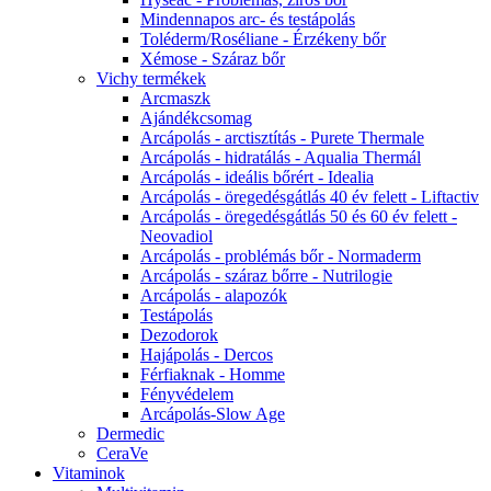
Mindennapos arc- és testápolás
Toléderm/Roséliane - Érzékeny bőr
Xémose - Száraz bőr
Vichy termékek
Arcmaszk
Ajándékcsomag
Arcápolás - arctisztítás - Purete Thermale
Arcápolás - hidratálás - Aqualia Thermál
Arcápolás - ideális bőrért - Idealia
Arcápolás - öregedésgátlás 40 év felett - Liftactiv
Arcápolás - öregedésgátlás 50 és 60 év felett -
Neovadiol
Arcápolás - problémás bőr - Normaderm
Arcápolás - száraz bőrre - Nutrilogie
Arcápolás - alapozók
Testápolás
Dezodorok
Hajápolás - Dercos
Férfiaknak - Homme
Fényvédelem
Arcápolás-Slow Age
Dermedic
CeraVe
Vitaminok