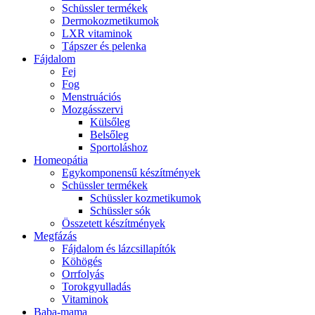
Schüssler termékek
Dermokozmetikumok
LXR vitaminok
Tápszer és pelenka
Fájdalom
Fej
Fog
Menstruációs
Mozgásszervi
Külsőleg
Belsőleg
Sportoláshoz
Homeopátia
Egykomponensű készítmények
Schüssler termékek
Schüssler kozmetikumok
Schüssler sók
Összetett készítmények
Megfázás
Fájdalom és lázcsillapítók
Köhögés
Orrfolyás
Torokgyulladás
Vitaminok
Baba-mama