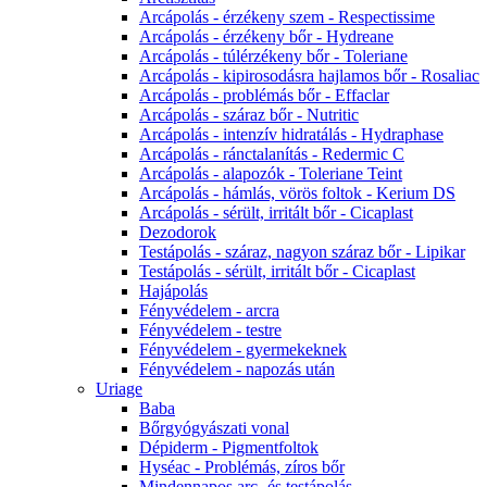
Arcápolás - érzékeny szem - Respectissime
Arcápolás - érzékeny bőr - Hydreane
Arcápolás - túlérzékeny bőr - Toleriane
Arcápolás - kipirosodásra hajlamos bőr - Rosaliac
Arcápolás - problémás bőr - Effaclar
Arcápolás - száraz bőr - Nutritic
Arcápolás - intenzív hidratálás - Hydraphase
Arcápolás - ránctalanítás - Redermic C
Arcápolás - alapozók - Toleriane Teint
Arcápolás - hámlás, vörös foltok - Kerium DS
Arcápolás - sérült, irritált bőr - Cicaplast
Dezodorok
Testápolás - száraz, nagyon száraz bőr - Lipikar
Testápolás - sérült, irritált bőr - Cicaplast
Hajápolás
Fényvédelem - arcra
Fényvédelem - testre
Fényvédelem - gyermekeknek
Fényvédelem - napozás után
Uriage
Baba
Bőrgyógyászati vonal
Dépiderm - Pigmentfoltok
Hyséac - Problémás, zíros bőr
Mindennapos arc- és testápolás