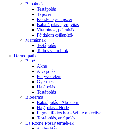
Babáknak
Testápolás
Tápszer
Kecsketejes tápszer
Baba ápolás, gyógyítás
Vitaminok, pelenkák
Fájdalom csillapítók
Mamáknak
Testápolás
Terhes vitaminok
Dermo patika
Babé
Akne
Arcápolás
Fényvédelem
Gyermek
Hajápolás
Testápolás
Bioderma
Babaápolás - Abc derm
Hajápolás - Nodé
Pigmentfoltos bőr - White objective
Testápolás, arcápolás
La-Roche-Posay termékek
Arctisztítás