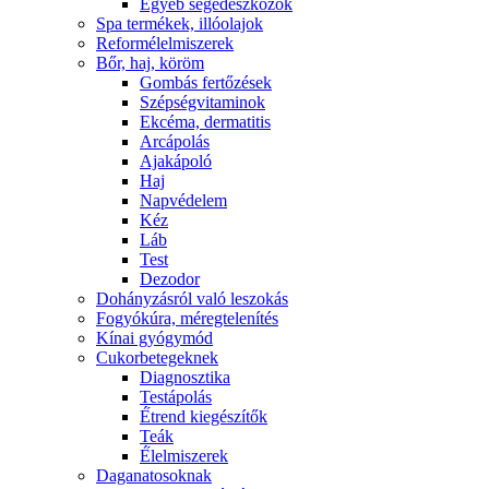
Egyéb segédeszközök
Spa termékek, illóolajok
Reformélelmiszerek
Bőr, haj, köröm
Gombás fertőzések
Szépségvitaminok
Ekcéma, dermatitis
Arcápolás
Ajakápoló
Haj
Napvédelem
Kéz
Láb
Test
Dezodor
Dohányzásról való leszokás
Fogyókúra, méregtelenítés
Kínai gyógymód
Cukorbetegeknek
Diagnosztika
Testápolás
É́trend kiegészítők
Teák
É́lelmiszerek
Daganatosoknak