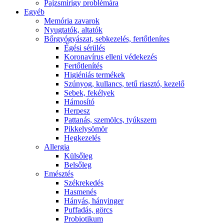
Pajzsmirigy problémára
Egyéb
Memória zavarok
Nyugtatók, altatók
Bőrgyógyászat, sebkezelés, fertőtlenítes
É́gési sérülés
Koronavírus elleni védekezés
Fertőtlenítés
Higiéniás termékek
Szúnyog, kullancs, tetű riasztó, kezelő
Sebek, fekélyek
Hámosító
Herpesz
Pattanás, szemölcs, tyúkszem
Pikkelysömör
Hegkezelés
Allergia
Külsőleg
Belsőleg
Emésztés
Székrekedés
Hasmenés
Hányás, hányinger
Puffadás, görcs
Probiotikum