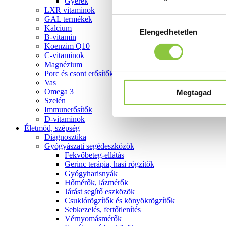
Gyerek
LXR vitaminok
GAL termékek
Hozzájárulás
Kalcium
Elengedhetetlen
kiválasztása
B-vitamin
Koenzim Q10
C-vitaminok
Magnézium
Porc és csont erősítők
Vas
Omega 3
Megtagad
Szelén
Immunerősítők
D-vitaminok
Életmód, szépség
Diagnosztika
Gyógyászati segédeszközök
Fekvőbeteg-ellátás
Gerinc terápia, hasi rögzítők
Gyógyharisnyák
Hőmérők, lázmérők
Járást segítő eszközök
Csuklórögzítők és könyökrögzítők
Sebkezelés, fertőtlenítés
Vérnyomásmérők