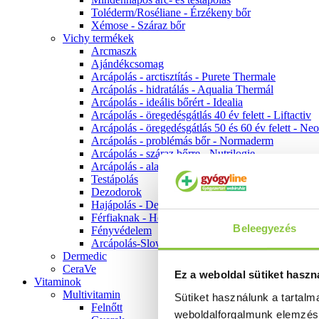
Toléderm/Roséliane - Érzékeny bőr
Xémose - Száraz bőr
Vichy termékek
Arcmaszk
Ajándékcsomag
Arcápolás - arctisztítás - Purete Thermale
Arcápolás - hidratálás - Aqualia Thermál
Arcápolás - ideális bőrért - Idealia
Arcápolás - öregedésgátlás 40 év felett - Liftactiv
Arcápolás - öregedésgátlás 50 és 60 év felett - Ne
Arcápolás - problémás bőr - Normaderm
Arcápolás - száraz bőrre - Nutrilogie
Arcápolás - alapozók
Testápolás
Dezodorok
Hajápolás - Dercos
Férfiaknak - Homme
Beleegyezés
Fényvédelem
Arcápolás-Slow Age
Dermedic
CeraVe
Ez a weboldal sütiket haszn
Vitaminok
Multivitamin
Sütiket használunk a tartal
Felnőtt
weboldalforgalmunk elemzé