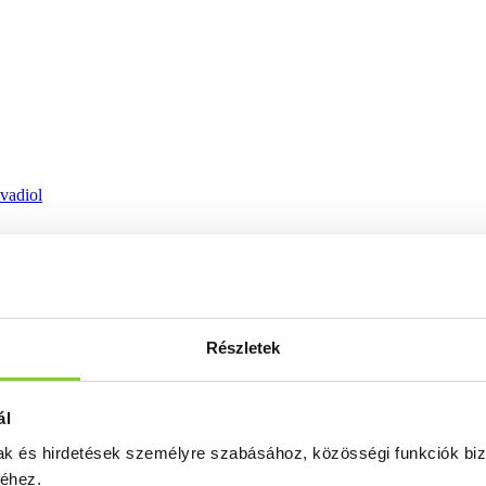
ovadiol
Részletek
ál
mak és hirdetések személyre szabásához, közösségi funkciók biz
séhez.