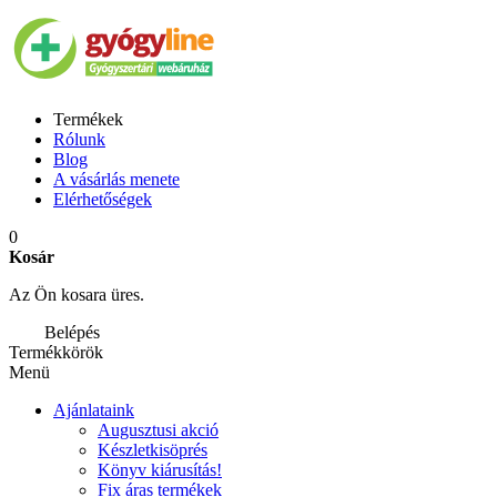
Termékek
Rólunk
Blog
A vásárlás menete
Elérhetőségek
0
Kosár
Az Ön kosara üres.
Belépés
Termékkörök
Menü
Ajánlataink
Augusztusi akció
Készletkisöprés
Könyv kiárusítás!
Fix áras termékek