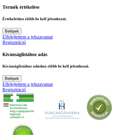
Termék értékelése
Értékeléshez előbb be kell jelentkezni.
Belépek
Elfelejtettem a jelszavamat
Regisztráció
Kívánságlistához adás
Kívánságlistához adáshoz előbb be kell jelentkezni.
Belépek
Elfelejtettem a jelszavamat
Regisztráció