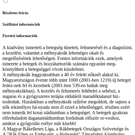
Részletes leírás
Szállítási információk
Fizetési információk
A kiadvány ismerteti a betegség tüneteit, felismerését és a diagnózist,
a kezelést, valamint a méhnyakrák lehetséges okait és
megelőzésének lehetőségeit. Fontos információk ezek, amelyek
ismerete a betegek és hozzátartozóik számára egyaránt meg-
könnyítheti a betegséggel vívott küzdelmet.
A méhnyakrák leggyakrabban a 40 év feletti nőknél alakul ki,
Magyarországon évente több mint 1000 (2001-ben 1219) új beteget
fedez-nek fel és kezelnek (2001-ben 539-en haltak meg
méhnyakrákban). A kezelés és felismerés feltételei a sebészi, a
sugaras és a gyógyszeres terápia oldaláról maradéktalanul biz-
tosítottak. Hazánkban a méhnyakrák szűrése megoldott, de sajnos a
nők tekintélyes há-nyada nem él ezzel a lehetőséggel, részben ezért
nem ismerik fel korai stádiumban a betegséget. A betegek gyakran
előrehaladott daganatstádiumban fordulnak először or-voshoz,
amikor a gyógyulás esélye már kisebb!
A Magyar Rákellenes Liga, a Rákbetegek Országos Szövetsége és
A "Rák Ellen az Embe-rért, a Holnapért" Társadalmi Alapítvány