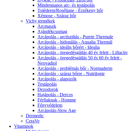
Mindennapos arc- és testápolás
Toléderm/Roséliane - Érzékeny bőr
Xémose - Száraz bőr
Vichy termékek
Arcmaszk
Ajándékcsomag
Arcápolás - arctisztítás - Purete Thermale
Arcápolás - hidratálás - Aqualia Thermál
Arcápolás - ideális bőrért - Idealia
Arcápolás - öregedésgátlás 40 év felett - Liftactiv
Arcápolás - öregedésgátlás 50 és 60 év felett -
Neovadiol
Arcápolás - problémás bőr - Normaderm
Arcápolás - száraz bőrre - Nutrilogie
Arcápolás - alapozók
Testápolás
Dezodorok
Hajápolás - Dercos
Férfiaknak - Homme
Fényvédelem
Arcápolás-Slow Age
Dermedic
CeraVe
Vitaminok