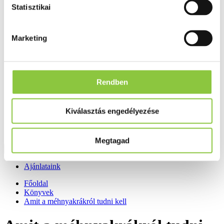
Fog és szájápolás
Statisztikai
Í́nygyulladás
Fogkrém
Szájvíz
Marketing
Fogkefe
Fogselyem
Műfogsor ápolás
Fogfehérítés
Fogköztisztító
Rendben
Teák
É́lvezeti
Gyógyteák
Kiválasztás engedélyezése
Könyvek
Egészség ajándékba
Tápszer
Megtagad
Ajánlataink
Főoldal
Könyvek
Amit a méhnyakrákról tudni kell