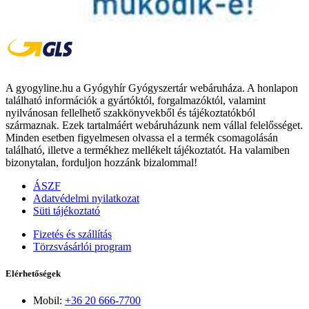
A gyogyline.hu a Gyógyhír Gyógyszertár webáruháza. A honlapon
található információk a gyártóktól, forgalmazóktól, valamint
nyilvánosan fellelhető szakkönyvekből és tájékoztatókból
származnak. Ezek tartalmáért webáruházunk nem vállal felelősséget.
Minden esetben figyelmesen olvassa el a termék csomagolásán
található, illetve a termékhez mellékelt tájékoztatót. Ha valamiben
bizonytalan, forduljon hozzánk bizalommal!
ÁSZF
Adatvédelmi nyilatkozat
Süti tájékoztató
Fizetés és szállítás
Törzsvásárlói program
Elérhetőségek
Mobil:
+36 20 666-7700