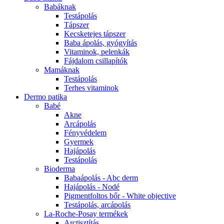
Babáknak
Testápolás
Tápszer
Kecsketejes tápszer
Baba ápolás, gyógyítás
Vitaminok, pelenkák
Fájdalom csillapítók
Mamáknak
Testápolás
Terhes vitaminok
Dermo patika
Babé
Akne
Arcápolás
Fényvédelem
Gyermek
Hajápolás
Testápolás
Bioderma
Babaápolás - Abc derm
Hajápolás - Nodé
Pigmentfoltos bőr - White objective
Testápolás, arcápolás
La-Roche-Posay termékek
Arctisztítás