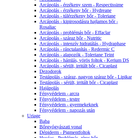
Arcápolás - érzékeny szem - Respectissime
Arcápolás - érzékeny bőr - Hydreane
Arcápolás - túlérzékeny bőr - Toleriane
Arcápolás - kipirosodásra hajlamos bőr -
Rosaliac
Arcápolás - problémás bőr - Effaclar
Arcápolás - száraz bőr - Nutritic
Arcápolás - intenzív hidratálás - Hydraphase
Arcápolás - ránctalanítás - Redermic C
Arcápolás - alapozók - Toleriane Teint
Arcápolás - hámlás, vörös foltok - Kerium DS
Arcápolás - sérült, irritált bőr - Cicaplast
Dezodorok
Testápolás - száraz, nagyon száraz bőr - Lipikar
Testápolás - sérült, irritált bőr - Cicaplast
Hajápolás
Fényvédelem - arcra
Fényvédelem - testre
Fényvédelem - gyermekeknek
Fényvédelem - napozás után
Uriage
Baba
Bőrgyógyászati vonal
Dépiderm - Pigmentfoltok
Hyséac - Problémás, zíros bőr