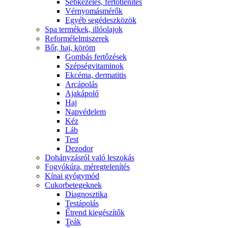
Sebkezelés, fertőtlenítés
Vérnyomásmérők
Egyéb segédeszközök
Spa termékek, illóolajok
Reformélelmiszerek
Bőr, haj, köröm
Gombás fertőzések
Szépségvitaminok
Ekcéma, dermatitis
Arcápolás
Ajakápoló
Haj
Napvédelem
Kéz
Láb
Test
Dezodor
Dohányzásról való leszokás
Fogyókúra, méregtelenítés
Kínai gyógymód
Cukorbetegeknek
Diagnosztika
Testápolás
É́trend kiegészítők
Teák