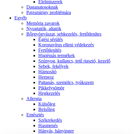
É́lelmiszerek
Daganatosoknak
Pajzsmirigy problémára
Egyéb
Memória zavarok
Nyugtatók, altatók
Bőrgyógyászat, sebkezelés, fertőtlenítes
É́gési sérülés
Koronavírus elleni védekezés
Fertőtlenítés
Higiéniás termékek
Szúnyog, kullancs, tetű riasztó, kezelő
Sebek, fekélyek
Hámosító
Herpesz
Pattanás, szemölcs, tyúkszem
Pikkelysömör
Hegkezelés
Allergia
Külsőleg
Belsőleg
Emésztés
Székrekedés
Hasmenés
Hányás, hányinger