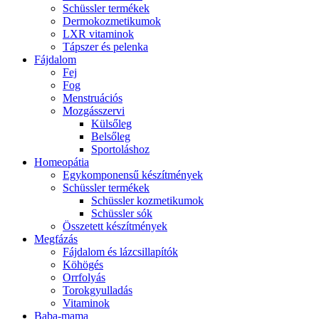
Schüssler termékek
Dermokozmetikumok
LXR vitaminok
Tápszer és pelenka
Fájdalom
Fej
Fog
Menstruációs
Mozgásszervi
Külsőleg
Belsőleg
Sportoláshoz
Homeopátia
Egykomponensű készítmények
Schüssler termékek
Schüssler kozmetikumok
Schüssler sók
Összetett készítmények
Megfázás
Fájdalom és lázcsillapítók
Köhögés
Orrfolyás
Torokgyulladás
Vitaminok
Baba-mama