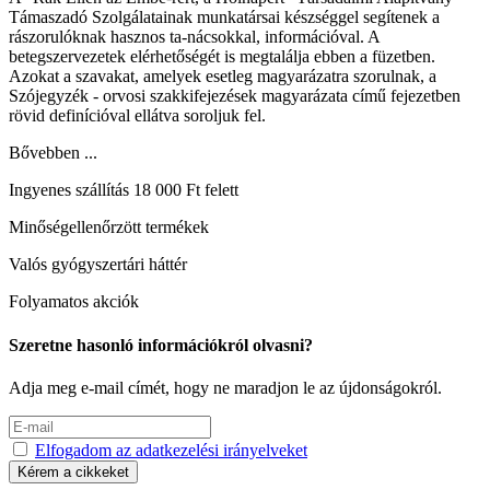
Támaszadó Szolgálatainak munkatársai készséggel segítenek a
rászorulóknak hasznos ta-nácsokkal, információval. A
betegszervezetek elérhetőségét is megtalálja ebben a füzetben.
Azokat a szavakat, amelyek esetleg magyarázatra szorulnak, a
Szójegyzék - orvosi szakkifejezések magyarázata című fejezetben
rövid definícióval ellátva soroljuk fel.
Bővebben ...
Ingyenes szállítás 18 000 Ft felett
Minőségellenőrzött termékek
Valós gyógyszertári háttér
Folyamatos akciók
Szeretne hasonló információkról olvasni?
Adja meg e-mail címét, hogy ne maradjon le az újdonságokról.
Elfogadom az adatkezelési irányelveket
Kérem a cikkeket