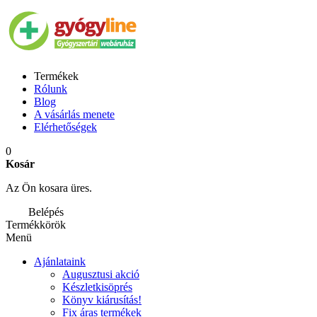
Termékek
Rólunk
Blog
A vásárlás menete
Elérhetőségek
0
Kosár
Az Ön kosara üres.
Belépés
Termékkörök
Menü
Ajánlataink
Augusztusi akció
Készletkisöprés
Könyv kiárusítás!
Fix áras termékek