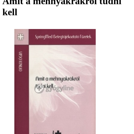
Amit a méhnyakrákról tudni
kell