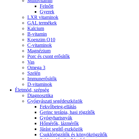
Multivitamin
Felnőtt
Gyerek
LXR vitaminok
GAL termékek
Kalcium
B-vitamin
Koenzim Q10
C-vitaminok
Magnézium
Porc és csont erősítők
Vas
Omega 3
Szelén
Immunerősítők
D-vitaminok
Életmód, szépség
Diagnosztika
Gyógyászati segédeszközök
Fekvőbeteg-ellátás
Gerinc terápia, hasi rögzítők
Gyógyharisnyák
Hőmérők, lázmérők
Járást segítő eszközök
Csuklórögzítők és könyökrögzítők