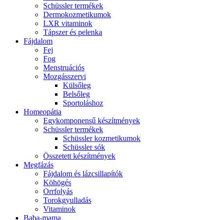
Schüssler termékek
Dermokozmetikumok
LXR vitaminok
Tápszer és pelenka
Fájdalom
Fej
Fog
Menstruációs
Mozgásszervi
Külsőleg
Belsőleg
Sportoláshoz
Homeopátia
Egykomponensű készítmények
Schüssler termékek
Schüssler kozmetikumok
Schüssler sók
Összetett készítmények
Megfázás
Fájdalom és lázcsillapítók
Köhögés
Orrfolyás
Torokgyulladás
Vitaminok
Baba-mama