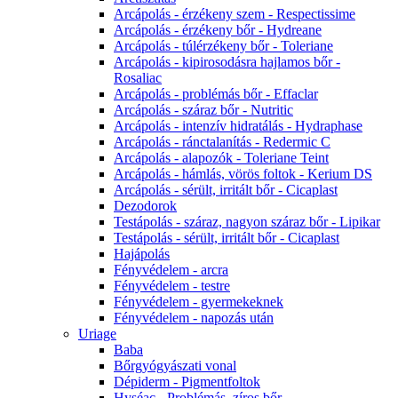
Arcápolás - érzékeny szem - Respectissime
Arcápolás - érzékeny bőr - Hydreane
Arcápolás - túlérzékeny bőr - Toleriane
Arcápolás - kipirosodásra hajlamos bőr -
Rosaliac
Arcápolás - problémás bőr - Effaclar
Arcápolás - száraz bőr - Nutritic
Arcápolás - intenzív hidratálás - Hydraphase
Arcápolás - ránctalanítás - Redermic C
Arcápolás - alapozók - Toleriane Teint
Arcápolás - hámlás, vörös foltok - Kerium DS
Arcápolás - sérült, irritált bőr - Cicaplast
Dezodorok
Testápolás - száraz, nagyon száraz bőr - Lipikar
Testápolás - sérült, irritált bőr - Cicaplast
Hajápolás
Fényvédelem - arcra
Fényvédelem - testre
Fényvédelem - gyermekeknek
Fényvédelem - napozás után
Uriage
Baba
Bőrgyógyászati vonal
Dépiderm - Pigmentfoltok
Hyséac - Problémás, zíros bőr