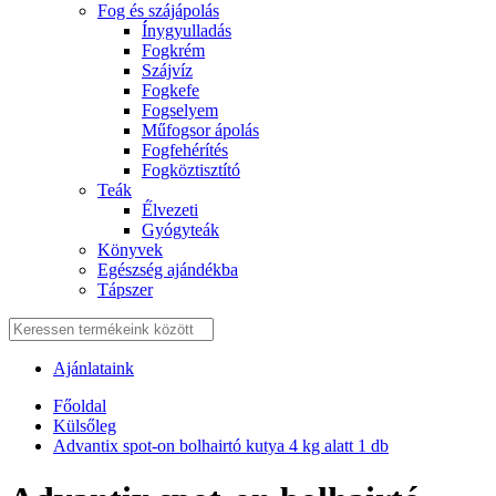
Fog és szájápolás
Í́nygyulladás
Fogkrém
Szájvíz
Fogkefe
Fogselyem
Műfogsor ápolás
Fogfehérítés
Fogköztisztító
Teák
É́lvezeti
Gyógyteák
Könyvek
Egészség ajándékba
Tápszer
Ajánlataink
Főoldal
Külsőleg
Advantix spot-on bolhairtó kutya 4 kg alatt 1 db