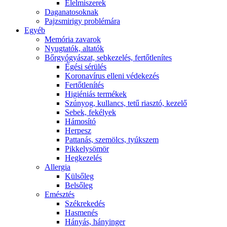
É́lelmiszerek
Daganatosoknak
Pajzsmirigy problémára
Egyéb
Memória zavarok
Nyugtatók, altatók
Bőrgyógyászat, sebkezelés, fertőtlenítes
É́gési sérülés
Koronavírus elleni védekezés
Fertőtlenítés
Higiéniás termékek
Szúnyog, kullancs, tetű riasztó, kezelő
Sebek, fekélyek
Hámosító
Herpesz
Pattanás, szemölcs, tyúkszem
Pikkelysömör
Hegkezelés
Allergia
Külsőleg
Belsőleg
Emésztés
Székrekedés
Hasmenés
Hányás, hányinger