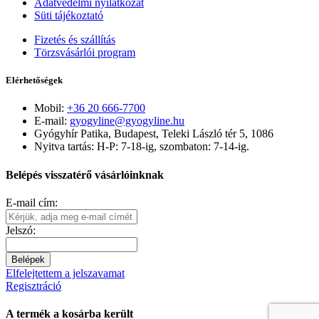
Adatvédelmi nyilatkozat
Süti tájékoztató
Fizetés és szállítás
Törzsvásárlói program
Elérhetőségek
Mobil:
+36 20 666-7700
E-mail:
gyogyline@gyogyline.hu
Gyógyhír Patika, Budapest, Teleki László tér 5, 1086
Nyitva tartás: H-P: 7-18-ig, szombaton: 7-14-ig.
Belépés visszatérő vásárlóinknak
E-mail cím:
Jelszó:
Belépek
Elfelejtettem a jelszavamat
Regisztráció
A termék a kosárba került