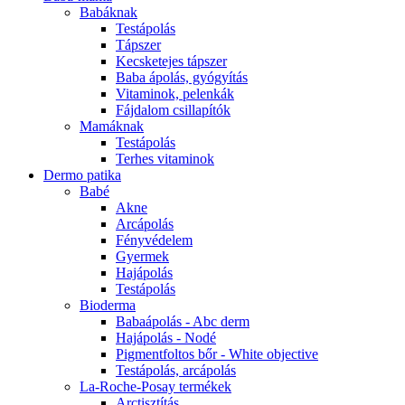
Babáknak
Testápolás
Tápszer
Kecsketejes tápszer
Baba ápolás, gyógyítás
Vitaminok, pelenkák
Fájdalom csillapítók
Mamáknak
Testápolás
Terhes vitaminok
Dermo patika
Babé
Akne
Arcápolás
Fényvédelem
Gyermek
Hajápolás
Testápolás
Bioderma
Babaápolás - Abc derm
Hajápolás - Nodé
Pigmentfoltos bőr - White objective
Testápolás, arcápolás
La-Roche-Posay termékek
Arctisztítás