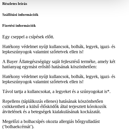
Részletes leírás
Szállítási információk
Fizetési információk
Egy cseppel a csípések előtt.
Hatékony védelmet nyújt kullancsok, bolhák, legyek, igazi- és
lepkeszúnyogok valamint szőrtetvek ellen is!
A Bayer Állategészségügy saját fejlesztésű terméke, amely két
hatóanyag egymást erősítő hatásának köszönhetően:
Hatékony védelmet nyújt kullancsok, bolhák, legyek, igazi- és
lepkeszúnyogok valamint szőrtetvek ellen is!
Távol tartja a kullancsokat, a legyeket és a szúnyogokat is*.
Repellens (táplálkozás ellenes) hatásának köszönhetően
csökkentheti a külső élősködők által terjesztett kórokozók
átvitelének és a betegségek kialakulásának kockázatát.
Megelőzi a bolhacsípés okozta allergiás bőrgyulladást
(‘bolhaekcémát’).