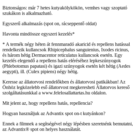
Biztonságos: már 7 hetes kutyakölykökön, vemhes vagy szoptató
szukákon is alkalmazható.
Egyszerű alkalmazás (spot on, rácseppentő oldat)
Havonta mindössze egyszeri kezelés*
* A termék négy héten át fennmaradó akaricid és repellens hatással
rendelkezik kullancsok Rhipicephalus sanguienius, Ixodes ricinus,
és három hétig Dermacentor reticulatus kullancsok esetén. Egy
kezelés elegendő a repellens hatás eléréséhez lepkeszúnyogok
(Phlebotomus papatasi) és igazi szúnyogok esetén két hétig (Aedes
aegypti), ill. (Culex pipiens) négy hétig.
Keresse az állatorvosi rendelőkben és állatorvosi patikákban! Az
Önhöz legközelebb eső állatorvost megkeresheti Állatorvos kereső
szolgáltatásunkkal a www.felelosallattartas.hu oldalon.
Mit jelent az, hogy repellens hatás, repellencia?
Hogyan használjuk az Advantix spot on-t kutyánkon?
Ennek a filmnek a segítségével négy lépésben szeretnénk bemutatni,
az Advantix® spot on helyes használatát.