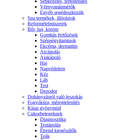
Sebkezelés, fertőtlenítés
Vérnyomásmérők
Egyéb segédeszközök
Spa termékek, illóolajok
Reformélelmiszerek
Bőr, haj, köröm
Gombás fertőzések
Szépségvitaminok
Ekcéma, dermatitis
Arcápolás
Ajakápoló
Haj
Napvédelem
Kéz
Láb
Test
Dezodor
Dohányzásról való leszokás
Fogyókúra, méregtelenítés
Kínai gyógymód
Cukorbetegeknek
Diagnosztika
Testápolás
É́trend kiegészítők
Teák