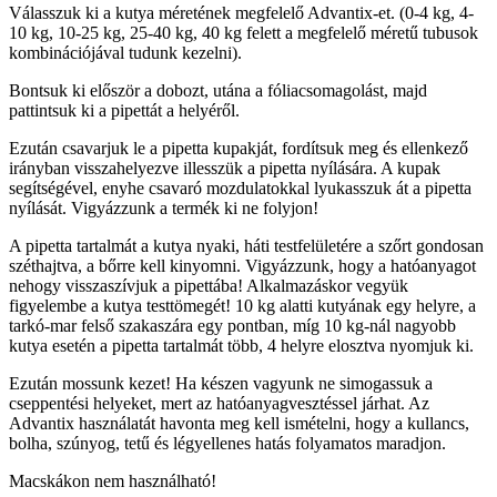
Válasszuk ki a kutya méretének megfelelő Advantix-et. (0-4 kg, 4-
10 kg, 10-25 kg, 25-40 kg, 40 kg felett a megfelelő méretű tubusok
kombinációjával tudunk kezelni).
Bontsuk ki először a dobozt, utána a fóliacsomagolást, majd
pattintsuk ki a pipettát a helyéről.
Ezután csavarjuk le a pipetta kupakját, fordítsuk meg és ellenkező
irányban visszahelyezve illesszük a pipetta nyílására. A kupak
segítségével, enyhe csavaró mozdulatokkal lyukasszuk át a pipetta
nyílását. Vigyázzunk a termék ki ne folyjon!
A pipetta tartalmát a kutya nyaki, háti testfelületére a szőrt gondosan
széthajtva, a bőrre kell kinyomni. Vigyázzunk, hogy a hatóanyagot
nehogy visszaszívjuk a pipettába! Alkalmazáskor vegyük
figyelembe a kutya testtömegét! 10 kg alatti kutyának egy helyre, a
tarkó-mar felső szakaszára egy pontban, míg 10 kg-nál nagyobb
kutya esetén a pipetta tartalmát több, 4 helyre elosztva nyomjuk ki.
Ezután mossunk kezet! Ha készen vagyunk ne simogassuk a
cseppentési helyeket, mert az hatóanyagvesztéssel járhat. Az
Advantix használatát havonta meg kell ismételni, hogy a kullancs,
bolha, szúnyog, tetű és légyellenes hatás folyamatos maradjon.
Macskákon nem használható!