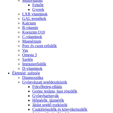
Multivitamin
Felnőtt
Gyerek
LXR vitaminok
GAL termékek
Kalcium
B-vitamin
Koenzim Q10
C-vitaminok
Magnézium
Porc és csont erősítők
Vas
Omega 3
Szelén
Immunerősítők
D-vitaminok
Életmód, szépség
Diagnosztika
Gyógyászati segédeszközök
Fekvőbeteg-ellátás
Gerinc terápia, hasi rögzítők
Gyógyharisnyák
Hőmérők, lázmérők
Járást segítő eszközök
Csuklórögzítők és könyökrögzítők