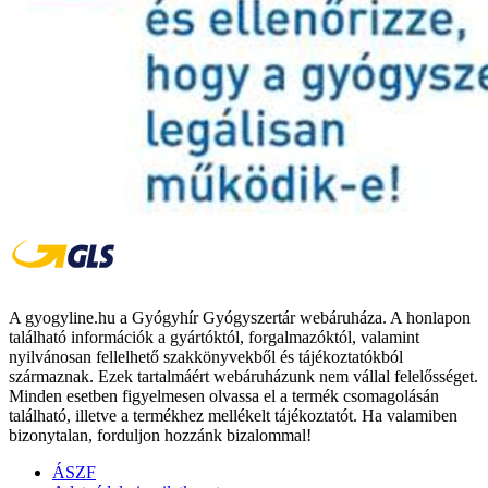
A gyogyline.hu a Gyógyhír Gyógyszertár webáruháza. A honlapon
található információk a gyártóktól, forgalmazóktól, valamint
nyilvánosan fellelhető szakkönyvekből és tájékoztatókból
származnak. Ezek tartalmáért webáruházunk nem vállal felelősséget.
Minden esetben figyelmesen olvassa el a termék csomagolásán
található, illetve a termékhez mellékelt tájékoztatót. Ha valamiben
bizonytalan, forduljon hozzánk bizalommal!
ÁSZF