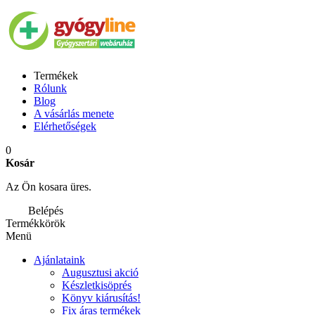
Termékek
Rólunk
Blog
A vásárlás menete
Elérhetőségek
0
Kosár
Az Ön kosara üres.
Belépés
Termékkörök
Menü
Ajánlataink
Augusztusi akció
Készletkisöprés
Könyv kiárusítás!
Fix áras termékek