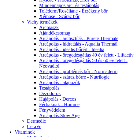
Mindennapos arc- és testápolás
Toléderm/Roséliane - Érzékeny bőr
Xémose - Száraz bőr
Vichy termékek
Arcmaszk
Ajándékcsomag
Arcápolás - arctisztítás - Purete Thermale
Arcápolás - hidratálás - Aqualia Thermál
Arcápolás - ideális bőrért - Idealia
Arcápolás - öregedésgátlás 40 év felett - Liftactiv
Arcápolás - öregedésgátlás 50 és 60 év felett -
Neovadiol
Arcápolás - problémás bőr - Normaderm
Arcápolás - száraz bőrre - Nutrilogie
Arcápolás - alapozók
Testápolás
Dezodorok
Hajápolás - Dercos
Férfiaknak - Homme
Fényvédelem
Arcápolás-Slow Age
Dermedic
CeraVe
Vitaminok