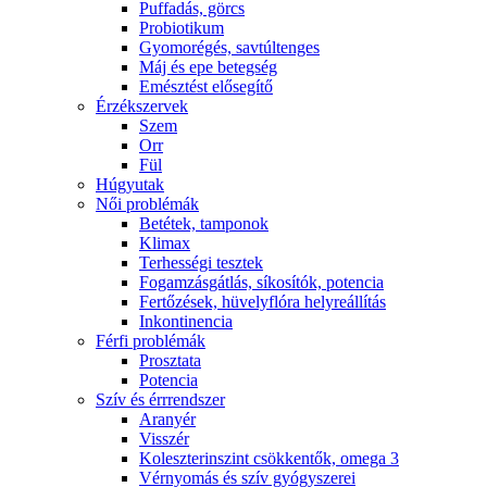
Puffadás, görcs
Probiotikum
Gyomorégés, savtúltenges
Máj és epe betegség
Emésztést elősegítő
Érzékszervek
Szem
Orr
Fül
Húgyutak
Női problémák
Betétek, tamponok
Klimax
Terhességi tesztek
Fogamzásgátlás, síkosítók, potencia
Fertőzések, hüvelyflóra helyreállítás
Inkontinencia
Férfi problémák
Prosztata
Potencia
Szív és érrrendszer
Aranyér
Visszér
Koleszterinszint csökkentők, omega 3
Vérnyomás és szív gyógyszerei