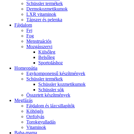
Schüssler termékek
Dermokozmetikumok
LXR vitaminok
Tápszer és pelenka
Fájdalom
Fej
Fog
Menstruációs
Mozgásszervi
Külsőleg
Belsőleg
Sportoláshoz
Homeopátia
Egykomponensű készítmények
Schüssler termékek
Schüssler kozmetikumok
Schüssler sók
Összetett készítmények
Megfázás
Fájdalom és lázcsillapítók
Köhögés
Orrfolyás
Torokgyulladás
Vitaminok
Baba-mama