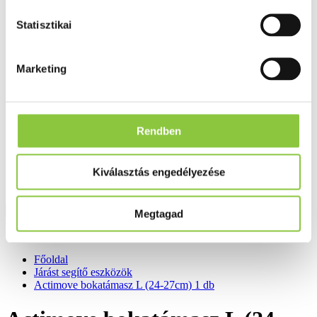
Fog és szájápolás
Í́nygyulladás
Statisztikai
Fogkrém
Szájvíz
Fogkefe
Marketing
Fogselyem
Műfogsor ápolás
Fogfehérítés
Fogköztisztító
Teák
Rendben
É́lvezeti
Gyógyteák
Könyvek
Kiválasztás engedélyezése
Egészség ajándékba
Tápszer
Megtagad
Ajánlataink
Főoldal
Járást segítő eszközök
Actimove bokatámasz L (24-27cm) 1 db