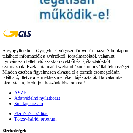
A gyogyline.hu a Gyógyhír Gyógyszertár webáruháza. A honlapon
található információk a gyártóktól, forgalmazóktól, valamint
nyilvánosan fellelhető szakkönyvekből és tájékoztatókból
származnak. Ezek tartalmáért webáruházunk nem vállal felelősséget.
Minden esetben figyelmesen olvassa el a termék csomagolásán
található, illetve a termékhez mellékelt tájékoztatót. Ha valamiben
bizonytalan, forduljon hozzánk bizalommal!
ÁSZF
Adatvédelmi nyilatkozat
Süti tájékoztató
Fizetés és szállítás
Törzsvásárlói program
Elérhetőségek