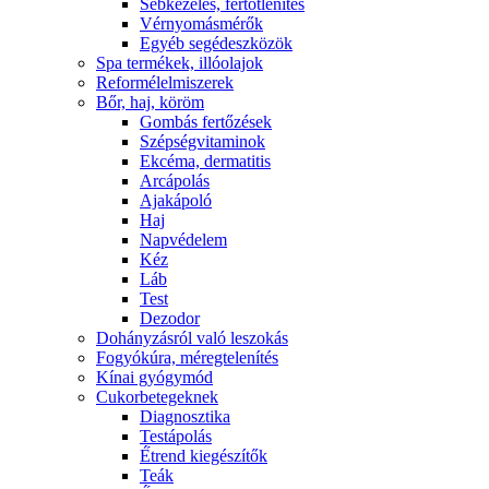
Sebkezelés, fertőtlenítés
Vérnyomásmérők
Egyéb segédeszközök
Spa termékek, illóolajok
Reformélelmiszerek
Bőr, haj, köröm
Gombás fertőzések
Szépségvitaminok
Ekcéma, dermatitis
Arcápolás
Ajakápoló
Haj
Napvédelem
Kéz
Láb
Test
Dezodor
Dohányzásról való leszokás
Fogyókúra, méregtelenítés
Kínai gyógymód
Cukorbetegeknek
Diagnosztika
Testápolás
É́trend kiegészítők
Teák