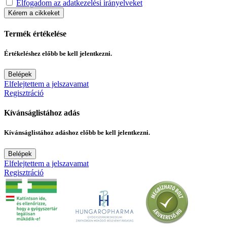
Elfogadom az adatkezelési irányelveket
Kérem a cikkeket
Termék értékelése
Értékeléshez előbb be kell jelentkezni.
Belépek
Elfelejtettem a jelszavamat
Regisztráció
Kívánságlistához adás
Kívánságlistához adáshoz előbb be kell jelentkezni.
Belépek
Elfelejtettem a jelszavamat
Regisztráció