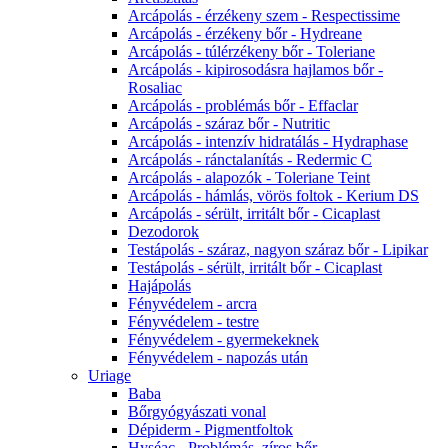
Arcápolás - érzékeny szem - Respectissime
Arcápolás - érzékeny bőr - Hydreane
Arcápolás - túlérzékeny bőr - Toleriane
Arcápolás - kipirosodásra hajlamos bőr -
Rosaliac
Arcápolás - problémás bőr - Effaclar
Arcápolás - száraz bőr - Nutritic
Arcápolás - intenzív hidratálás - Hydraphase
Arcápolás - ránctalanítás - Redermic C
Arcápolás - alapozók - Toleriane Teint
Arcápolás - hámlás, vörös foltok - Kerium DS
Arcápolás - sérült, irritált bőr - Cicaplast
Dezodorok
Testápolás - száraz, nagyon száraz bőr - Lipikar
Testápolás - sérült, irritált bőr - Cicaplast
Hajápolás
Fényvédelem - arcra
Fényvédelem - testre
Fényvédelem - gyermekeknek
Fényvédelem - napozás után
Uriage
Baba
Bőrgyógyászati vonal
Dépiderm - Pigmentfoltok
Hyséac - Problémás, zíros bőr