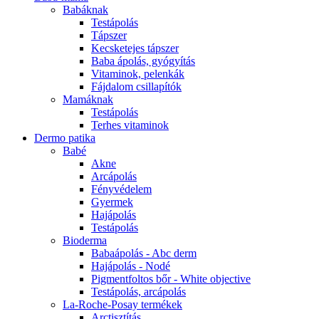
Babáknak
Testápolás
Tápszer
Kecsketejes tápszer
Baba ápolás, gyógyítás
Vitaminok, pelenkák
Fájdalom csillapítók
Mamáknak
Testápolás
Terhes vitaminok
Dermo patika
Babé
Akne
Arcápolás
Fényvédelem
Gyermek
Hajápolás
Testápolás
Bioderma
Babaápolás - Abc derm
Hajápolás - Nodé
Pigmentfoltos bőr - White objective
Testápolás, arcápolás
La-Roche-Posay termékek
Arctisztítás