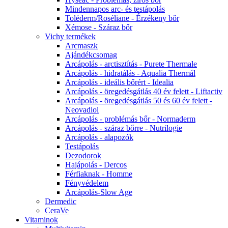
Mindennapos arc- és testápolás
Toléderm/Roséliane - Érzékeny bőr
Xémose - Száraz bőr
Vichy termékek
Arcmaszk
Ajándékcsomag
Arcápolás - arctisztítás - Purete Thermale
Arcápolás - hidratálás - Aqualia Thermál
Arcápolás - ideális bőrért - Idealia
Arcápolás - öregedésgátlás 40 év felett - Liftactiv
Arcápolás - öregedésgátlás 50 és 60 év felett -
Neovadiol
Arcápolás - problémás bőr - Normaderm
Arcápolás - száraz bőrre - Nutrilogie
Arcápolás - alapozók
Testápolás
Dezodorok
Hajápolás - Dercos
Férfiaknak - Homme
Fényvédelem
Arcápolás-Slow Age
Dermedic
CeraVe
Vitaminok