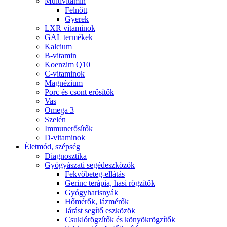
Multivitamin
Felnőtt
Gyerek
LXR vitaminok
GAL termékek
Kalcium
B-vitamin
Koenzim Q10
C-vitaminok
Magnézium
Porc és csont erősítők
Vas
Omega 3
Szelén
Immunerősítők
D-vitaminok
Életmód, szépség
Diagnosztika
Gyógyászati segédeszközök
Fekvőbeteg-ellátás
Gerinc terápia, hasi rögzítők
Gyógyharisnyák
Hőmérők, lázmérők
Járást segítő eszközök
Csuklórögzítők és könyökrögzítők