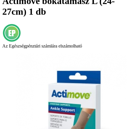
Actimove bokatámasz L (24-
27cm) 1 db
Az Egészségpénztári számlára elszámolható