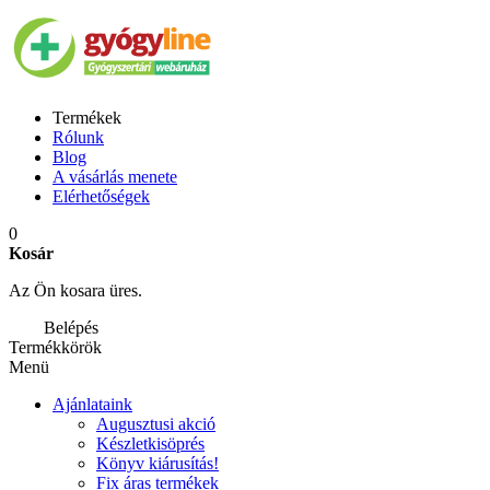
Termékek
Rólunk
Blog
A vásárlás menete
Elérhetőségek
0
Kosár
Az Ön kosara üres.
Belépés
Termékkörök
Menü
Ajánlataink
Augusztusi akció
Készletkisöprés
Könyv kiárusítás!
Fix áras termékek