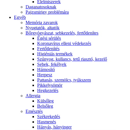
É́lelmiszerek
Daganatosoknak
Pajzsmirigy problémára
Egyéb
Memória zavarok
Nyugtatók, altatók
Bőrgyógyászat, sebkezelés, fertőtlenítes
É́gési sérülés
Koronavírus elleni védekezés
Fertőtlenítés
Higiéniás termékek
Szúnyog, kullancs, tetű riasztó, kezelő
Sebek, fekélyek
Hámosító
Herpesz
Pattanás, szemölcs, tyúkszem
Pikkelysömör
Hegkezelés
Allergia
Külsőleg
Belsőleg
Emésztés
Székrekedés
Hasmenés
Hányás, hányinger