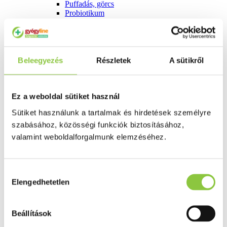
Puffadás, görcs
Probiotikum
Gyomorégés, savtúltenges
Máj és epe betegség
Emésztést elősegítő
Érzékszervek
Szem
Beleegyezés
Részletek
A sütikről
Orr
Fül
Húgyutak
Női problémák
Ez a weboldal sütiket használ
Betétek, tamponok
Sütiket használunk a tartalmak és hirdetések személyre
Klimax
Terhességi tesztek
szabásához, közösségi funkciók biztosításához,
Fogamzásgátlás, síkosítók, potencia
valamint weboldalforgalmunk elemzéséhez.
Fertőzések, hüvelyflóra helyreállítás
Inkontinencia
Férfi problémák
Prosztata
Hozzájárulás
Potencia
Elengedhetetlen
kiválasztása
Szív és érrrendszer
Aranyér
Visszér
Beállítások
Koleszterinszint csökkentők, omega 3
Vérnyomás és szív gyógyszerei