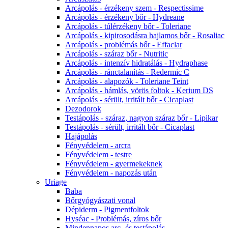
Arcápolás - érzékeny szem - Respectissime
Arcápolás - érzékeny bőr - Hydreane
Arcápolás - túlérzékeny bőr - Toleriane
Arcápolás - kipirosodásra hajlamos bőr - Rosaliac
Arcápolás - problémás bőr - Effaclar
Arcápolás - száraz bőr - Nutritic
Arcápolás - intenzív hidratálás - Hydraphase
Arcápolás - ránctalanítás - Redermic C
Arcápolás - alapozók - Toleriane Teint
Arcápolás - hámlás, vörös foltok - Kerium DS
Arcápolás - sérült, irritált bőr - Cicaplast
Dezodorok
Testápolás - száraz, nagyon száraz bőr - Lipikar
Testápolás - sérült, irritált bőr - Cicaplast
Hajápolás
Fényvédelem - arcra
Fényvédelem - testre
Fényvédelem - gyermekeknek
Fényvédelem - napozás után
Uriage
Baba
Bőrgyógyászati vonal
Dépiderm - Pigmentfoltok
Hyséac - Problémás, zíros bőr
Mindennapos arc- és testápolás