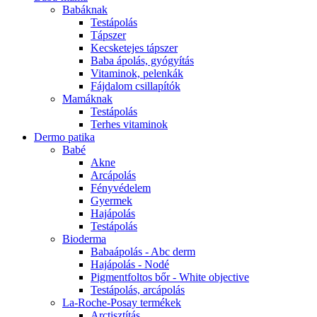
Babáknak
Testápolás
Tápszer
Kecsketejes tápszer
Baba ápolás, gyógyítás
Vitaminok, pelenkák
Fájdalom csillapítók
Mamáknak
Testápolás
Terhes vitaminok
Dermo patika
Babé
Akne
Arcápolás
Fényvédelem
Gyermek
Hajápolás
Testápolás
Bioderma
Babaápolás - Abc derm
Hajápolás - Nodé
Pigmentfoltos bőr - White objective
Testápolás, arcápolás
La-Roche-Posay termékek
Arctisztítás