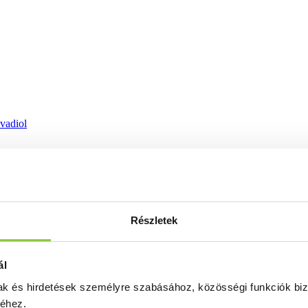
ovadiol
Részletek
ál
mak és hirdetések személyre szabásához, közösségi funkciók biz
séhez.