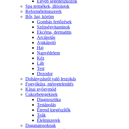
Egyéb segédeszközök
Spa termékek, illóolajok
Reformélelmiszerek
Bőr, haj, köröm
Gombás fertőzések
Szépségvitaminok
Ekcéma, dermatitis
Arcápolás
Ajakápoló
Haj
Napvédelem
Kéz
Láb
Test
Dezodor
Dohányzásról való leszokás
Fogyókúra, méregtelenítés
Kínai gyógymód
Cukorbetegeknek
Diagnosztika
Testápolás
É́trend kiegészítők
Teák
É́lelmiszerek
Daganatosoknak