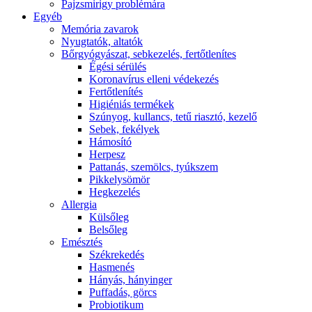
Pajzsmirigy problémára
Egyéb
Memória zavarok
Nyugtatók, altatók
Bőrgyógyászat, sebkezelés, fertőtlenítes
É́gési sérülés
Koronavírus elleni védekezés
Fertőtlenítés
Higiéniás termékek
Szúnyog, kullancs, tetű riasztó, kezelő
Sebek, fekélyek
Hámosító
Herpesz
Pattanás, szemölcs, tyúkszem
Pikkelysömör
Hegkezelés
Allergia
Külsőleg
Belsőleg
Emésztés
Székrekedés
Hasmenés
Hányás, hányinger
Puffadás, görcs
Probiotikum