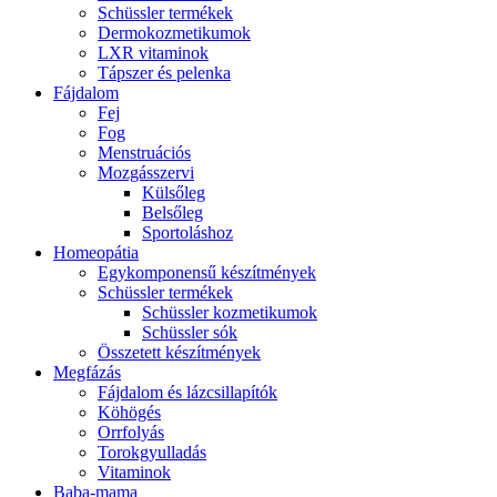
Schüssler termékek
Dermokozmetikumok
LXR vitaminok
Tápszer és pelenka
Fájdalom
Fej
Fog
Menstruációs
Mozgásszervi
Külsőleg
Belsőleg
Sportoláshoz
Homeopátia
Egykomponensű készítmények
Schüssler termékek
Schüssler kozmetikumok
Schüssler sók
Összetett készítmények
Megfázás
Fájdalom és lázcsillapítók
Köhögés
Orrfolyás
Torokgyulladás
Vitaminok
Baba-mama