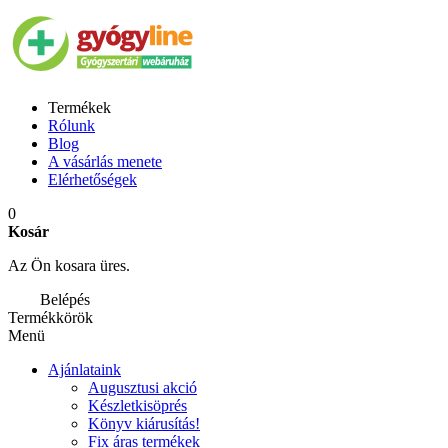
Termékek
Rólunk
Blog
A vásárlás menete
Elérhetőségek
0
Kosár
Az Ön kosara üres.
Belépés
Termékkörök
Menü
Ajánlataink
Augusztusi akció
Készletkisöprés
Könyv kiárusítás!
Fix áras termékek