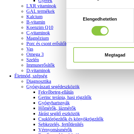
Gyerek
LXR vitaminok
GAL termékek
Hozzájárulás
Kalcium
Elengedhetetlen
kiválasztása
B-vitamin
Koenzim Q10
C-vitaminok
Magnézium
Porc és csont erősítők
Vas
Omega 3
Megtagad
Szelén
Immunerősítők
D-vitaminok
Életmód, szépség
Diagnosztika
Gyógyászati segédeszközök
Fekvőbeteg-ellátás
Gerinc terápia, hasi rögzítők
Gyógyharisnyák
Hőmérők, lázmérők
Járást segítő eszközök
Csuklórögzítők és könyökrögzítők
Sebkezelés, fertőtlenítés
Vérnyomásmérők