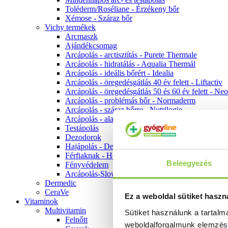
Toléderm/Roséliane - Érzékeny bőr
Xémose - Száraz bőr
Vichy termékek
Arcmaszk
Ajándékcsomag
Arcápolás - arctisztítás - Purete Thermale
Arcápolás - hidratálás - Aqualia Thermál
Arcápolás - ideális bőrért - Idealia
Arcápolás - öregedésgátlás 40 év felett - Liftactiv
Arcápolás - öregedésgátlás 50 és 60 év felett - Ne
Arcápolás - problémás bőr - Normaderm
Arcápolás - száraz bőrre - Nutrilogie
Arcápolás - alapozók
Testápolás
Dezodorok
Hajápolás - Dercos
Férfiaknak - Homme
Beleegyezés
Fényvédelem
Arcápolás-Slow Age
Dermedic
CeraVe
Ez a weboldal sütiket haszn
Vitaminok
Multivitamin
Sütiket használunk a tartal
Felnőtt
weboldalforgalmunk elemzé