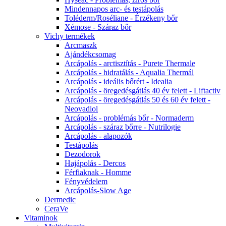
Mindennapos arc- és testápolás
Toléderm/Roséliane - Érzékeny bőr
Xémose - Száraz bőr
Vichy termékek
Arcmaszk
Ajándékcsomag
Arcápolás - arctisztítás - Purete Thermale
Arcápolás - hidratálás - Aqualia Thermál
Arcápolás - ideális bőrért - Idealia
Arcápolás - öregedésgátlás 40 év felett - Liftactiv
Arcápolás - öregedésgátlás 50 és 60 év felett -
Neovadiol
Arcápolás - problémás bőr - Normaderm
Arcápolás - száraz bőrre - Nutrilogie
Arcápolás - alapozók
Testápolás
Dezodorok
Hajápolás - Dercos
Férfiaknak - Homme
Fényvédelem
Arcápolás-Slow Age
Dermedic
CeraVe
Vitaminok