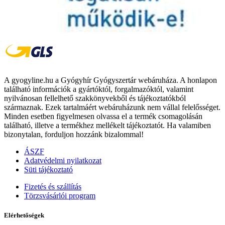
A gyogyline.hu a Gyógyhír Gyógyszertár webáruháza. A honlapon
található információk a gyártóktól, forgalmazóktól, valamint
nyilvánosan fellelhető szakkönyvekből és tájékoztatókból
származnak. Ezek tartalmáért webáruházunk nem vállal felelősséget.
Minden esetben figyelmesen olvassa el a termék csomagolásán
található, illetve a termékhez mellékelt tájékoztatót. Ha valamiben
bizonytalan, forduljon hozzánk bizalommal!
ÁSZF
Adatvédelmi nyilatkozat
Süti tájékoztató
Fizetés és szállítás
Törzsvásárlói program
Elérhetőségek