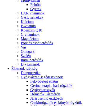
Multivitamin
Felnőtt
Gyerek
LXR vitaminok
GAL termékek
Kalcium
B-vitamin
Koenzim Q10
C-vitaminok
Magnézium
Porc és csont erősítők
Vas
Omega 3
Szelén
Immunerősítők
D-vitaminok
Életmód, szépség
Diagnosztika
Gyógyászati segédeszközök
Fekvőbeteg-ellátás
Gerinc terápia, hasi rögzítők
Gyógyharisnyák
Hőmérők, lázmérők
Járást segítő eszközök
Csuklórögzítők és könyökrögzítők