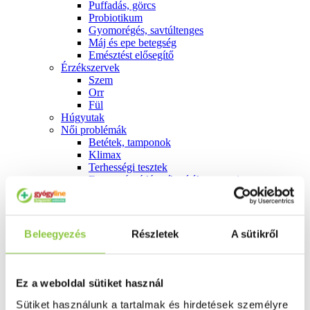
Puffadás, görcs
Probiotikum
Gyomorégés, savtúltenges
Máj és epe betegség
Emésztést elősegítő
Érzékszervek
Szem
Orr
Fül
Húgyutak
Női problémák
Betétek, tamponok
Klimax
Terhességi tesztek
Fogamzásgátlás, síkosítók, potencia
Fertőzések, hüvelyflóra helyreállítás
Inkontinencia
Férfi problémák
Prosztata
Beleegyezés
Részletek
A sütikről
Potencia
Szív és érrrendszer
Aranyér
Visszér
Ez a weboldal sütiket használ
Koleszterinszint csökkentők, omega 3
Vérnyomás és szív gyógyszerei
Sütiket használunk a tartalmak és hirdetések személyre