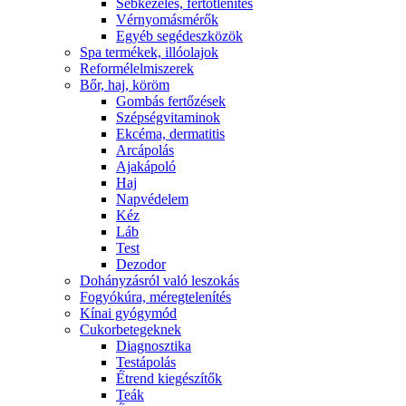
Sebkezelés, fertőtlenítés
Vérnyomásmérők
Egyéb segédeszközök
Spa termékek, illóolajok
Reformélelmiszerek
Bőr, haj, köröm
Gombás fertőzések
Szépségvitaminok
Ekcéma, dermatitis
Arcápolás
Ajakápoló
Haj
Napvédelem
Kéz
Láb
Test
Dezodor
Dohányzásról való leszokás
Fogyókúra, méregtelenítés
Kínai gyógymód
Cukorbetegeknek
Diagnosztika
Testápolás
É́trend kiegészítők
Teák