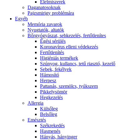
É́lelmiszerek
Daganatosoknak
Pajzsmirigy problémára
Egyéb
Memória zavarok
Nyugtatók, altatók
Bőrgyógyászat, sebkezelés, fertőtlenítes
É́gési sérülés
Koronavírus elleni védekezés
Fertőtlenítés
Higiéniás termékek
Szúnyog, kullancs, tetű riasztó, kezelő
Sebek, fekélyek
Hámosító
Herpesz
Pattanás, szemölcs, tyúkszem
Pikkelysömör
Hegkezelés
Allergia
Külsőleg
Belsőleg
Emésztés
Székrekedés
Hasmenés
Hányás, hányinger