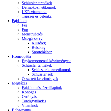
Schüssler termékek
Dermokozmetikumok
LXR vitaminok
Tápszer és pelenka
Fájdalom
Fej
Fog
Menstruációs
Mozgásszervi
Külsőleg
Belsőleg
Sportoláshoz
Homeopátia
Egykomponensű készítmények
Schüssler termékek
Schüssler kozmetikumok
Schüssler sók
Összetett készítmények
Megfázás
Fájdalom és lázcsillapítók
Köhögés
Orrfolyás
Torokgyulladás
Vitaminok
Baba-mama