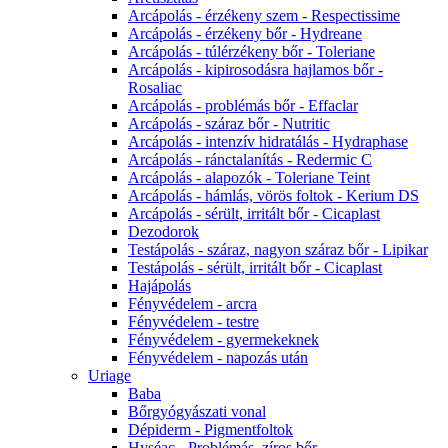
Arcápolás - érzékeny szem - Respectissime
Arcápolás - érzékeny bőr - Hydreane
Arcápolás - túlérzékeny bőr - Toleriane
Arcápolás - kipirosodásra hajlamos bőr -
Rosaliac
Arcápolás - problémás bőr - Effaclar
Arcápolás - száraz bőr - Nutritic
Arcápolás - intenzív hidratálás - Hydraphase
Arcápolás - ránctalanítás - Redermic C
Arcápolás - alapozók - Toleriane Teint
Arcápolás - hámlás, vörös foltok - Kerium DS
Arcápolás - sérült, irritált bőr - Cicaplast
Dezodorok
Testápolás - száraz, nagyon száraz bőr - Lipikar
Testápolás - sérült, irritált bőr - Cicaplast
Hajápolás
Fényvédelem - arcra
Fényvédelem - testre
Fényvédelem - gyermekeknek
Fényvédelem - napozás után
Uriage
Baba
Bőrgyógyászati vonal
Dépiderm - Pigmentfoltok
Hyséac - Problémás, zíros bőr