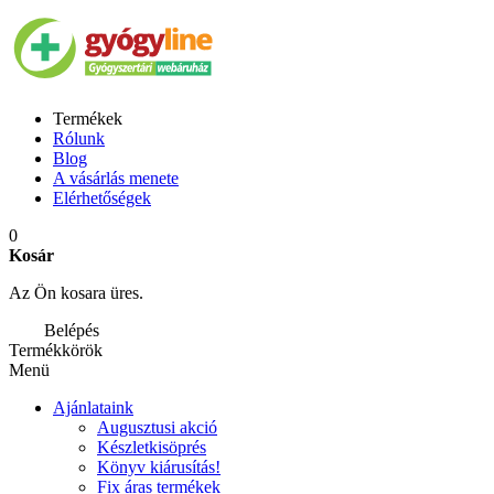
Termékek
Rólunk
Blog
A vásárlás menete
Elérhetőségek
0
Kosár
Az Ön kosara üres.
Belépés
Termékkörök
Menü
Ajánlataink
Augusztusi akció
Készletkisöprés
Könyv kiárusítás!
Fix áras termékek