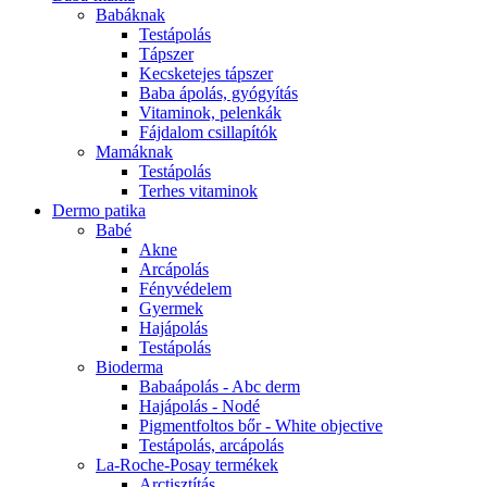
Babáknak
Testápolás
Tápszer
Kecsketejes tápszer
Baba ápolás, gyógyítás
Vitaminok, pelenkák
Fájdalom csillapítók
Mamáknak
Testápolás
Terhes vitaminok
Dermo patika
Babé
Akne
Arcápolás
Fényvédelem
Gyermek
Hajápolás
Testápolás
Bioderma
Babaápolás - Abc derm
Hajápolás - Nodé
Pigmentfoltos bőr - White objective
Testápolás, arcápolás
La-Roche-Posay termékek
Arctisztítás