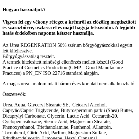
Hogyan használjuk?
Vigyen fel egy vékony réteget a krémről az előzőleg megtisztított
és szárazbőrre, oszlassa el és majd hagyja felszívódni. A legjobb
hatás érdekében naponta kétszer használja.
Az Urea REGENRATION 50% szérum bőrgyógyászokkal együtt
lett kifejlesztve.
Bőrgyógyászatilag tesztelt.
A termék hitelesített minőségi ellenőrzés mellett készül (Good
Practice of Cosmetics Production (GMP – Good Manufacture
Practices) a PN_EN ISO 22716 standard alapján.
A magas urea tartalom miatt három éves kor alatt nem alkalmazható.
Összetevők:
Urea, Aqua, Glyceryl Stearate SE, Cetearyl Alcohol,
Caprylic/Capric Triglyceride, Butyrospermum parkii (Shea) Butter,
Dicaprylyl Carbonate, Glycerin, Lactic Acid, Ceteareth-20,
Cyclopentasiloxane, Stearic Acid, Magnesium Stearate,
Phenoxyethanol, Triethanolamine, Panthenol, Allantoin,
Tocopherol, Citric Acid, Parfum, Magnesium Sulfate,
Ethylhexylglycerin, Limonene, Hexyl Cinnamal