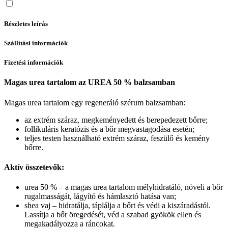
Részletes leírás
Szállítási információk
Fizetési információk
Magas urea tartalom az UREA 50 % balzsamban
Magas urea tartalom egy regeneráló szérum balzsamban:
az extrém száraz, megkeményedett és berepedezett bőrre;
follikuláris keratózis és a bőr megvastagodása esetén;
teljes testen használható extrém száraz, feszülő és kemény
bőrre.
Aktív összetevők:
urea 50 % – a magas urea tartalom mélyhidratáló, növeli a bőr
rugalmasságát, lágyító és hámlasztó hatása van;
shea vaj – hidratálja, táplálja a bőrt és védi a kiszáradástól.
Lassítja a bőr öregedését, véd a szabad gyökök ellen és
megakadályozza a ráncokat.